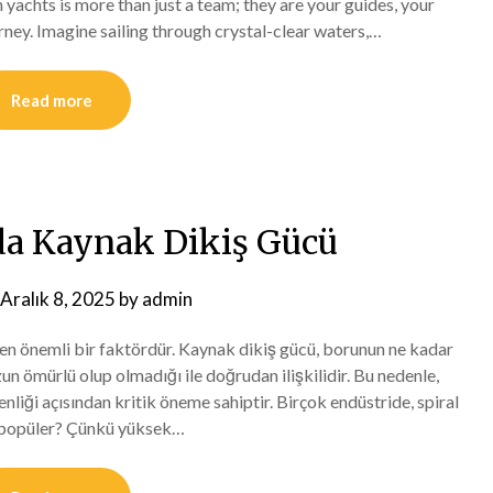
achts is more than just a team; they are your guides, your
urney. Imagine sailing through crystal-clear waters,…
Read more
rda Kaynak Dikiş Gücü
Aralık 8, 2025
by
admin
eyen önemli bir faktördür. Kaynak dikiş gücü, borunun ne kadar
un ömürlü olup olmadığı ile doğrudan ilişkilidir. Bu nedenle,
enliği açısından kritik öneme sahiptir. Birçok endüstride, spiral
ar popüler? Çünkü yüksek…