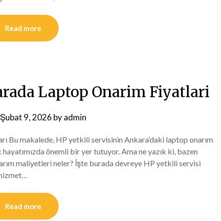
Read more
arada Laptop Onarim Fiyatlari
Şubat 9, 2026
by
admin
arı Bu makalede, HP yetkili servisinin Ankara’daki laptop onarım
ük hayatımızda önemli bir yer tutuyor. Ama ne yazık ki, bazen
narım maliyetleri neler? İşte burada devreye HP yetkili servisi
r hizmet…
Read more