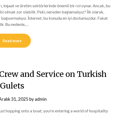
rı, inşaat ve üretim sektörlerinde önemli bir rol oynar. Ancak, bu
ibi olmak zor olabilir. Peki, nereden başlamalıyız? İlk olarak,
a başvurmalıyız. İnternet, bu konuda en iyi dostumuzdur. Fakat
ldir. Bu nedenle,…
Read more
Crew and Service on Turkish
Gulets
Aralık 31, 2025
by
admin
ust hopping onto a boat; you’re entering a world of hospitality