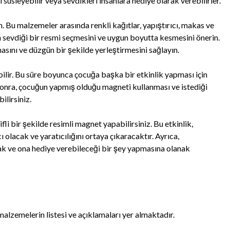
süsleyebilir veya sevdikleri insanlara hediye olarak verebilirler.
 Bu malzemeler arasında renkli kağıtlar, yapıştırıcı, makas ve
 sevdiği bir resmi seçmesini ve uygun boyutta kesmesini önerin.
asını ve düzgün bir şekilde yerleştirmesini sağlayın.
lir. Bu süre boyunca çocuğa başka bir etkinlik yapması için
 sonra, çocuğun yapmış olduğu magneti kullanması ve istediği
ilirsiniz.
li bir şekilde resimli magnet yapabilirsiniz. Bu etkinlik,
 olacak ve yaratıcılığını ortaya çıkaracaktır. Ayrıca,
k ve ona hediye verebileceği bir şey yapmasına olanak
lzemelerin listesi ve açıklamaları yer almaktadır.