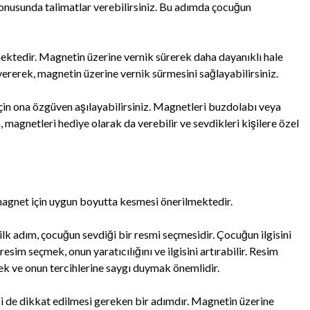
konusunda talimatlar verebilirsiniz. Bu adımda çocuğun
ktedir. Magnetin üzerine vernik sürerek daha dayanıklı hale
vererek, magnetin üzerine vernik sürmesini sağlayabilirsiniz.
n ona özgüven aşılayabilirsiniz. Magnetleri buzdolabı veya
, magnetleri hediye olarak da verebilir ve sevdikleri kişilere özel
magnet için uygun boyutta kesmesi önerilmektedir.
lk adım, çocuğun sevdiği bir resmi seçmesidir. Çocuğun ilgisini
resim seçmek, onun yaratıcılığını ve ilgisini artırabilir. Resim
k ve onun tercihlerine saygı duymak önemlidir.
i de dikkat edilmesi gereken bir adımdır. Magnetin üzerine