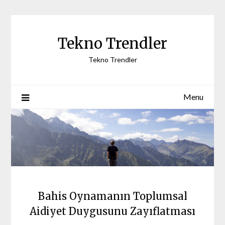
Skip
to
content
Tekno Trendler
Tekno Trendler
Menu
Bahis Oynamanın Toplumsal
Aidiyet Duygusunu Zayıflatması