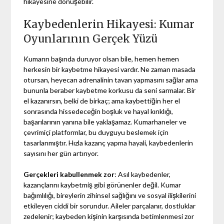
hikâyesine dönüşebilir.
Kaybedenlerin Hikayesi: Kumar
Oyunlarının Gerçek Yüzü
Kumarın başında duruyor olsan bile, hemen hemen
herkesin bir kaybetme hikayesi vardır. Ne zaman masada
otursan, heyecan adrenalinin tavan yapmasını sağlar ama
bununla beraber kaybetme korkusu da seni sarmalar. Bir
el kazanırsın, belki de birkaç; ama kaybettiğin her el
sonrasında hissedeceğin boşluk ve hayal kırıklığı,
başarılarının yanına bile yaklaşamaz. Kumarhaneler ve
çevrimiçi platformlar, bu duyguyu beslemek için
tasarlanmıştır. Hızla kazanç yapma hayali, kaybedenlerin
sayısını her gün artırıyor.
Gerçekleri kabullenmek zor
: Asıl kaybedenler,
kazançlarını kaybetmiş gibi görünenler değil. Kumar
bağımlılığı, bireylerin zihinsel sağlığını ve sosyal ilişkilerini
etkileyen ciddi bir sorundur. Aileler parçalanır, dostluklar
zedelenir; kaybeden kişinin karşısında betimlenmesi zor