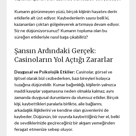
Kumarın görünmeyen yüzü, birçok kişinin hayatını derin
etkilerle alt üst ediyor. Kaybedenlerin sayısı belli ki,
kazananları çoktan gölgeleyerek artırmaya devam ediyor.
Siz ne düşünüyorsunuz? Kumarın topluma olan bu
süreğen etkileriyle nasıl başa çıkabiliriz?
Şansın Ardındaki Gerçek:
Casinoların Yol Açtığı Zararlar
Duygusal ve Psikolojik Etkiler:
Casinolar, görsel ve
işitsel olarak bizi cezbederken, bazı bireyleri kolayca
tuzağına düşürebilir. Kumar bağımlılığı, kişilerin yalnızca
maddi kayıplar yaşamasına neden olmakla kalmaz, aynı
zamanda duygusal durumlarını da olumsuz etkiler. Birçok
kişi, kaybettikleri paralarla birlikte, aile bağlarını,
arkadaşlık ilişkilerini ve kendine olan güvenlerini de
kaybeder. Düşünün, bir oyunda kaybettiğiniz her el, belki
de sevdiklerinizle geçireceğiniz bir akşam yemeğinden
feragat etmenize sebep oluyor.