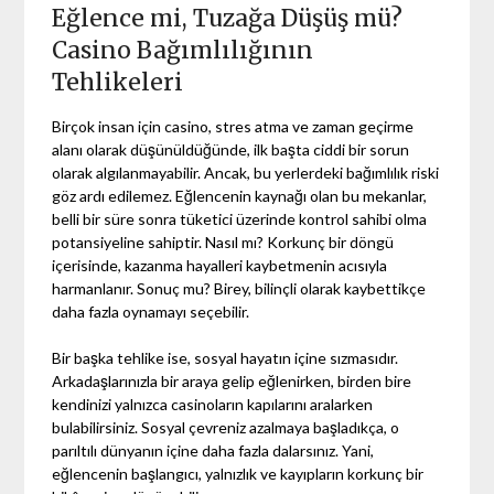
Eğlence mi, Tuzağa Düşüş mü?
Casino Bağımlılığının
Tehlikeleri
Birçok insan için casino, stres atma ve zaman geçirme
alanı olarak düşünüldüğünde, ilk başta ciddi bir sorun
olarak algılanmayabilir. Ancak, bu yerlerdeki bağımlılık riski
göz ardı edilemez. Eğlencenin kaynağı olan bu mekanlar,
belli bir süre sonra tüketici üzerinde kontrol sahibi olma
potansiyeline sahiptir. Nasıl mı? Korkunç bir döngü
içerisinde, kazanma hayalleri kaybetmenin acısıyla
harmanlanır. Sonuç mu? Birey, bilinçli olarak kaybettikçe
daha fazla oynamayı seçebilir.
Bir başka tehlike ise, sosyal hayatın içine sızmasıdır.
Arkadaşlarınızla bir araya gelip eğlenirken, birden bire
kendinizi yalnızca casinoların kapılarını aralarken
bulabilirsiniz. Sosyal çevreniz azalmaya başladıkça, o
parıltılı dünyanın içine daha fazla dalarsınız. Yani,
eğlencenin başlangıcı, yalnızlık ve kayıpların korkunç bir