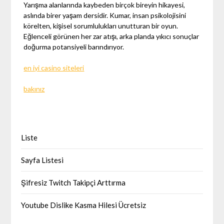
Yarışma alanlarında kaybeden birçok bireyin hikayesi,
aslında birer yaşam dersidir. Kumar, insan psikolojisini
körelten, kişisel sorumlulukları unutturan bir oyun.
Eğlenceli görünen her zar atışı, arka planda yıkıcı sonuçlar
doğurma potansiyeli barındırıyor.
en iyi casino siteleri
bakınız
Liste
Sayfa Listesi
Şifresiz Twitch Takipçi Arttırma
Youtube Dislike Kasma Hilesi Ücretsiz