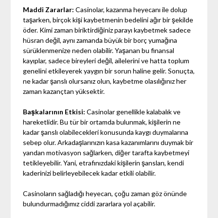
Maddi Zararlar:
Casinolar, kazanma heyecanı ile dolup
taşarken, birçok kişi kaybetmenin bedelini ağır bir şekilde
öder. Kimi zaman biriktirdiğiniz parayı kaybetmek sadece
hüsran değil, aynı zamanda büyük bir borç yumağına
sürüklenmenize neden olabilir. Yaşanan bu finansal
kayıplar, sadece bireyleri değil, ailelerini ve hatta toplum
genelini etkileyerek yaygın bir sorun haline gelir. Sonuçta,
ne kadar şanslı olursanız olun, kaybetme olasılığınız her
zaman kazançtan yüksektir.
Başkalarının Etkisi:
Casinolar genellikle kalabalık ve
hareketlidir. Bu tür bir ortamda bulunmak, kişilerin ne
kadar şanslı olabilecekleri konusunda kaygı duymalarına
sebep olur. Arkadaşlarınızın kasa kazanımlarını duymak bir
yandan motivasyon sağlarken, diğer tarafta kaybetmeyi
tetikleyebilir. Yani, etrafınızdaki kişilerin şansları, kendi
kaderinizi belirleyebilecek kadar etkili olabilir.
Casinoların sağladığı heyecan, çoğu zaman göz önünde
bulundurmadığımız ciddi zararlara yol açabilir.