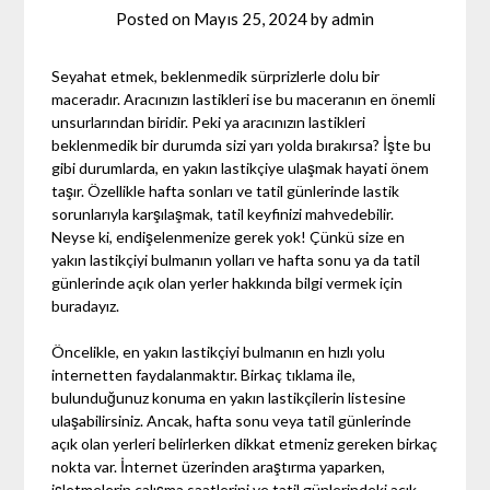
Posted on
Mayıs 25, 2024
by
admin
Seyahat etmek, beklenmedik sürprizlerle dolu bir
maceradır. Aracınızın lastikleri ise bu maceranın en önemli
unsurlarından biridir. Peki ya aracınızın lastikleri
beklenmedik bir durumda sizi yarı yolda bırakırsa? İşte bu
gibi durumlarda, en yakın lastikçiye ulaşmak hayati önem
taşır. Özellikle hafta sonları ve tatil günlerinde lastik
sorunlarıyla karşılaşmak, tatil keyfinizi mahvedebilir.
Neyse ki, endişelenmenize gerek yok! Çünkü size en
yakın lastikçiyi bulmanın yolları ve hafta sonu ya da tatil
günlerinde açık olan yerler hakkında bilgi vermek için
buradayız.
Öncelikle, en yakın lastikçiyi bulmanın en hızlı yolu
internetten faydalanmaktır. Birkaç tıklama ile,
bulunduğunuz konuma en yakın lastikçilerin listesine
ulaşabilirsiniz. Ancak, hafta sonu veya tatil günlerinde
açık olan yerleri belirlerken dikkat etmeniz gereken birkaç
nokta var. İnternet üzerinden araştırma yaparken,
işletmelerin çalışma saatlerini ve tatil günlerindeki açık