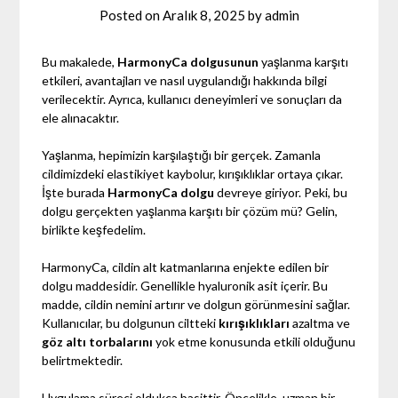
Posted on
Aralık 8, 2025
by
admin
Bu makalede,
HarmonyCa dolgusunun
yaşlanma karşıtı
etkileri, avantajları ve nasıl uygulandığı hakkında bilgi
verilecektir. Ayrıca, kullanıcı deneyimleri ve sonuçları da
ele alınacaktır.
Yaşlanma, hepimizin karşılaştığı bir gerçek. Zamanla
cildimizdeki elastikiyet kaybolur, kırışıklıklar ortaya çıkar.
İşte burada
HarmonyCa dolgu
devreye giriyor. Peki, bu
dolgu gerçekten yaşlanma karşıtı bir çözüm mü? Gelin,
birlikte keşfedelim.
HarmonyCa, cildin alt katmanlarına enjekte edilen bir
dolgu maddesidir. Genellikle hyaluronik asit içerir. Bu
madde, cildin nemini artırır ve dolgun görünmesini sağlar.
Kullanıcılar, bu dolgunun ciltteki
kırışıklıkları
azaltma ve
göz altı torbalarını
yok etme konusunda etkili olduğunu
belirtmektedir.
Uygulama süreci oldukça basittir. Öncelikle, uzman bir