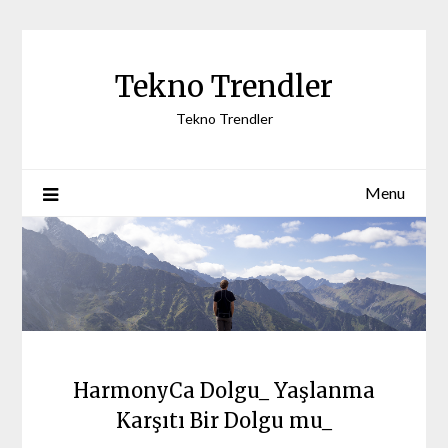
Skip
to
content
Tekno Trendler
Tekno Trendler
Menu
HarmonyCa Dolgu_ Yaşlanma
Karşıtı Bir Dolgu mu_