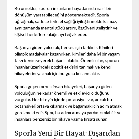
Bu örnekler, sporun insanların hayatlarında nasıl bir
dönüşüm yaratabileceğini göstermektedir. Sporla
uğraşmak, sadece fiziksel sağlığı iyileştirmekle kalmaz,
aynı zamanda mental gücü artırır, özgüveni geliştirir ve
kişisel hedeflere ulaşmayı teşvik eder.
Başarıya giden yolculuk, herkes için farklıdır. Kimileri
olimpik madalyalar kazanırken, kimileri daha iyi bir yaşam
tarzı benimseyerek başarılı olabilir. Önemli olan, sporun
insanlar üzerindeki pozitif etkisini tanımak ve kendi
hikayelerini yazmak için bu gücü kullanmaktır.
Sporla geçen örnek insan hikayeleri, başarıya giden
yolculuğun ne kadar önemli ve etkileyici olduğunu
vurgular. Her bireyin içinde potansiyel var, ancak bu
potansiyeli ortaya çıkarmak ve başarmak için adım atmak
gerekmektedir. Spor, bu adımı atmaya yardımcı olabilir ve
insanlara benzersiz bir hikaye yazma fırsatı sunar.
Sporla Yeni Bir Hayat: Dışarıdan