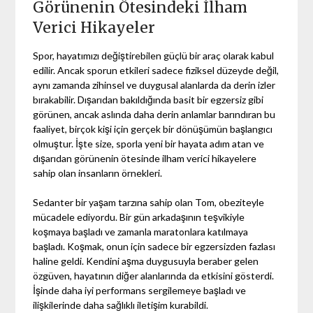
Görünenin Ötesindeki İlham
Verici Hikayeler
Spor, hayatımızı değiştirebilen güçlü bir araç olarak kabul
edilir. Ancak sporun etkileri sadece fiziksel düzeyde değil,
aynı zamanda zihinsel ve duygusal alanlarda da derin izler
bırakabilir. Dışarıdan bakıldığında basit bir egzersiz gibi
görünen, ancak aslında daha derin anlamlar barındıran bu
faaliyet, birçok kişi için gerçek bir dönüşümün başlangıcı
olmuştur. İşte size, sporla yeni bir hayata adım atan ve
dışarıdan görünenin ötesinde ilham verici hikayelere
sahip olan insanların örnekleri.
Sedanter bir yaşam tarzına sahip olan Tom, obeziteyle
mücadele ediyordu. Bir gün arkadaşının teşvikiyle
koşmaya başladı ve zamanla maratonlara katılmaya
başladı. Koşmak, onun için sadece bir egzersizden fazlası
haline geldi. Kendini aşma duygusuyla beraber gelen
özgüven, hayatının diğer alanlarında da etkisini gösterdi.
İşinde daha iyi performans sergilemeye başladı ve
ilişkilerinde daha sağlıklı iletişim kurabildi.