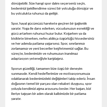
dönüşebilir. Size hangi spor dalını seçerseniz seçin,
bedeninizi şekillendirme süreci bir yolculuğa dönüşür ve
bu yolculukta ruhunuz da gelişir.
Spor, hayal gücümüzü harekete geçiren bir şaşkınlık
yaratır. Yoga ile dans ederken, vücudunuzun esnekliği ve
gücü artarken ruhunuz huzur bulur. Koşarken ya da
bisiklete binerken, nefes aldıkça özgürlüğü hissedersiniz
ve her adımda patlama yaşarsınız. Spor, sınırlarımızı
zorlamamızı ve yeni beceriler keşfetmemizi sağlar. Bu
süreçte, bedenimizin ve ruhumuzun inanılmaz
adaptasyon yeteneğiyle karşılaşırız.
Sporun güzelliği, tamamen bize özgü bir deneyim
sunmasıdır. Kendi hedeflerimize ve motivasyonumuza
odaklanarak bedenimizdeki değişimleri takip ederiz. İnsan
doğasının temel bir parçası olan rekabet duygusu, spor
yoluyla kendimizi aşma arzusunu besler. Her başarı, bizi
ileriye taşıyan bir adım olarak kalbimizde bir patlama
yaratır.