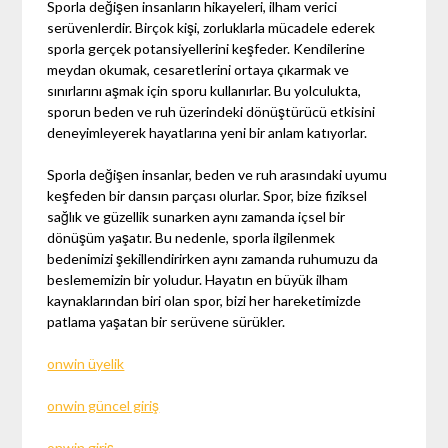
Sporla değişen insanların hikayeleri, ilham verici
serüvenlerdir. Birçok kişi, zorluklarla mücadele ederek
sporla gerçek potansiyellerini keşfeder. Kendilerine
meydan okumak, cesaretlerini ortaya çıkarmak ve
sınırlarını aşmak için sporu kullanırlar. Bu yolculukta,
sporun beden ve ruh üzerindeki dönüştürücü etkisini
deneyimleyerek hayatlarına yeni bir anlam katıyorlar.
Sporla değişen insanlar, beden ve ruh arasındaki uyumu
keşfeden bir dansın parçası olurlar. Spor, bize fiziksel
sağlık ve güzellik sunarken aynı zamanda içsel bir
dönüşüm yaşatır. Bu nedenle, sporla ilgilenmek
bedenimizi şekillendirirken aynı zamanda ruhumuzu da
beslememizin bir yoludur. Hayatın en büyük ilham
kaynaklarından biri olan spor, bizi her hareketimizde
patlama yaşatan bir serüvene sürükler.
onwin üyelik
onwin güncel giriş
onwin giriş