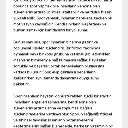
boyunca spor yapmak bile insanların kendine olan
güvenlerini artırabilir, stresi azaltabilir ve mutluluk hissini
yükseltebilir. Spor yapmak, insanları harekete geçiren bir
motivasyon kaynağıdır. Kendi sınırlarını keşfetmek ve
bunları aşmak için kanıtlanmış bir yol sunar.
Bunun yanı sıra, spor insanları bir araya getirir ve
toplumsal ilişkileri güçlendirir. Bir futbol takımında
oynamak veya bir koşu grubuna katılmak gibi etkinlikler,
insanların birbirleriyle bağ kurmasını sağlar. Paylaşılan
zorluklar ve başarılar, ortak deneyimlerin oluşmasına
katkıda bulunur. Spor, ekip çalışması becerilerini
geliştirirken aynı zamanda dayanışma duygusunu
pekiştirir.
Spor insanların hayatını dönüştürebilen güçlü bir araçtır.
İnsanların engelleri aşmalarına, kendilerine olan
güvenlerini artırmalarına ve toplumsal bağları
güçlendirmelerine yardımcı olur. Sporun sağladığı fiziksel
ve zihinsel faydalar, insanların potansiyellerini
keşfetmelerini sağlar. Bu nedenle, herkesin yaşamının bir