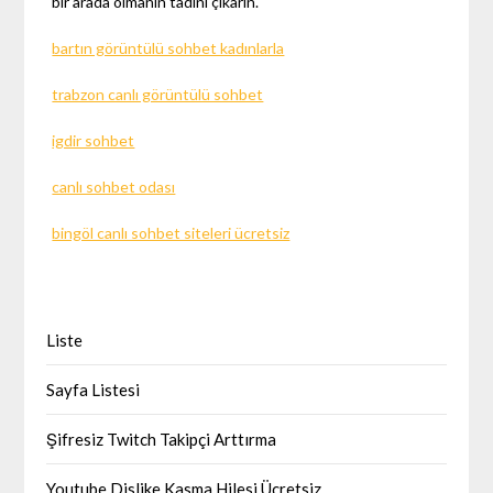
bir arada olmanın tadını çıkarın.
bartın görüntülü sohbet kadınlarla
trabzon canlı görüntülü sohbet
igdir sohbet
canlı sohbet odası
bingöl canlı sohbet siteleri ücretsiz
Liste
Sayfa Listesi
Şifresiz Twitch Takipçi Arttırma
Youtube Dislike Kasma Hilesi Ücretsiz