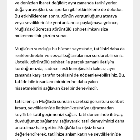
ve denizden ibaret değildir; aynı zamanda tarihi yerler,
doğa yürüyüşleri, su sporları gibi etkinliklerle de doludur.
Bu etkinliklerden sonra, günün yorgunluğunu atmaya
veya sevdiklerinizle yeni anılarınızı paylaşmaya gelince,
Muğla'daki ücretsiz görüntülü sohbet imkanı size
mükemmel bir çözüm sunar.
Muğla'nın sunduğu bu hizmet sayesinde, tatilinizi daha da
renklendirebilir ve sosyal bağlantılarınızı sürdürebilirsiniz.
Üstelik, görüntülü sohbet ile gerçek zamanlı iletişim
kurduğunuzda, sadece sesli konuşmakla kalmaz, aynı
zamanda karşı tarafın tepkisini de gözlemleyebilirsiniz. Bu,
tatilde bile insanların birbirlerine daha yakın
hissetmelerini sağlayan özel bir deneyimdir.
tatilciler için Muğla'da sunulan ücretsiz görüntülü sohbet
fırsatı, sevdiklerinizle iletişimi kesintiye uğratmadan
keyifli bir tatil geçirmenizi sağlar. Tatil döneminde ihtiyaç
duyduğunuz bağlantıyı sağlayarak, tatil deneyiminizi daha
unutulmaz hale getirir. Muğla'da bu eşsiz fırsatı
değerlendirerek, tatilinize anlam katın ve sevdiklerinizle