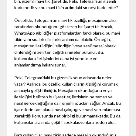
biri, gizemli mavi tik işaretidir. Peki, Telegram’un gizemli
kodu nedir ve bu mavi tikin ardındaki sır neyi ifade eder?
Öncelikle, Telegram’un mavi tik özelliği, mesajınızın alıcı
tarafından okunduğunu gösteren bir işarettir. Ancak,
WhatsApp gibi diğer platformlardan farklı olarak, bu mavi
tikin yanı sıra bir dizi farklı anlamı da olabilir. Örneğin,
mesajınızın iletildiğini, silindiğini veya sesli mesaj olarak
dinlendiğini belirten çeşitli simgeler bulunur. Bu,
kullanıcılara iletişimlerini daha iyi yönetme ve
anlamlandırma imkanı sunar.
Peki, Telegram’daki bu gizemli kodun arkasında neler
yatar? Aslında, bu özellik, kullanıcıların gizliliğini korumak
amacıyla geliştirilmiştir. Mesajların okunduğunu veya
iletildiğini belirten bu işaretler, iletişimin ne zaman ve
nasıl gerçekleştiğine dair önemli ipuçları sağlar. Ancak, bu
işaretlerin tam olarak nasıl çalıştığı ve nasıl yorumlanması
gerektiği konusunda net bir bilgi bulunmamaktadır. Bu da,
kullanıcılar arasında çeşitli spekülasyonlara neden olur.
Bazı kullanıcılar, mavi tikin sadece mesajın okunduğunu