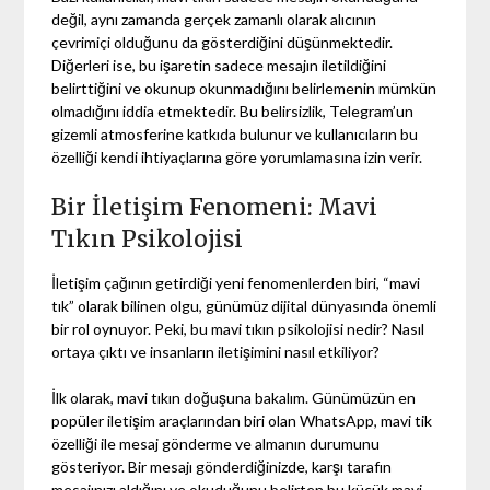
değil, aynı zamanda gerçek zamanlı olarak alıcının
çevrimiçi olduğunu da gösterdiğini düşünmektedir.
Diğerleri ise, bu işaretin sadece mesajın iletildiğini
belirttiğini ve okunup okunmadığını belirlemenin mümkün
olmadığını iddia etmektedir. Bu belirsizlik, Telegram’un
gizemli atmosferine katkıda bulunur ve kullanıcıların bu
özelliği kendi ihtiyaçlarına göre yorumlamasına izin verir.
Bir İletişim Fenomeni: Mavi
Tıkın Psikolojisi
İletişim çağının getirdiği yeni fenomenlerden biri, “mavi
tık” olarak bilinen olgu, günümüz dijital dünyasında önemli
bir rol oynuyor. Peki, bu mavi tıkın psikolojisi nedir? Nasıl
ortaya çıktı ve insanların iletişimini nasıl etkiliyor?
İlk olarak, mavi tıkın doğuşuna bakalım. Günümüzün en
popüler iletişim araçlarından biri olan WhatsApp, mavi tik
özelliği ile mesaj gönderme ve almanın durumunu
gösteriyor. Bir mesajı gönderdiğinizde, karşı tarafın
mesajınızı aldığını ve okuduğunu belirten bu küçük mavi