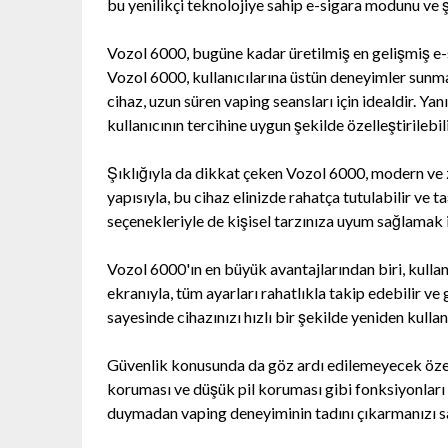
bu yenilikçi teknolojiye sahip e-sigara modunu ve ş
Vozol 6000, bugüne kadar üretilmiş en gelişmiş e-s
Vozol 6000, kullanıcılarına üstün deneyimler sunmay
cihaz, uzun süren vaping seansları için idealdir. Yan
kullanıcının tercihine uygun şekilde özelleştirilebili
Şıklığıyla da dikkat çeken Vozol 6000, modern ve z
yapısıyla, bu cihaz elinizde rahatça tutulabilir ve 
seçenekleriyle de kişisel tarzınıza uyum sağlamak i
Vozol 6000'ın en büyük avantajlarından biri, kullanı
ekranıyla, tüm ayarları rahatlıkla takip edebilir ve g
sayesinde cihazınızı hızlı bir şekilde yeniden kulla
Güvenlik konusunda da göz ardı edilemeyecek özell
koruması ve düşük pil koruması gibi fonksiyonları iç
duymadan vaping deneyiminin tadını çıkarmanızı s