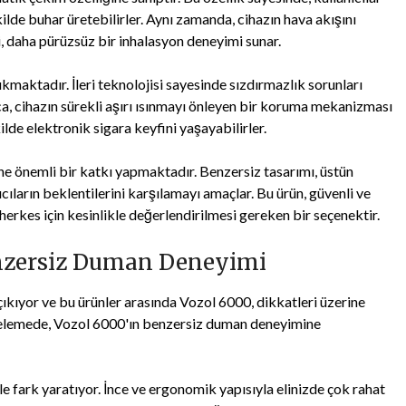
de buhar üretebilirler. Aynı zamanda, cihazın hava akışını
i, daha pürüzsüz bir inhalasyon deneyimi sunar.
maktadır. İleri teknolojisi sayesinde sızdırmazlık sorunları
a, cihazın sürekli aşırı ısınmayı önleyen bir koruma mekanizması
lde elektronik sigara keyfini yaşayabilirler.
ine önemli bir katkı yapmaktadır. Benzersiz tasarımı, üstün
ıcıların beklentilerini karşılamayı amaçlar. Bu ürün, güvenli ve
herkes için kesinlikle değerlendirilmesi gereken bir seçenektir.
enzersiz Duman Deneyimi
çıkıyor ve bu ürünler arasında Vozol 6000, dikkatleri üzerine
ncelemede, Vozol 6000'ın benzersiz duman deneyimine
yle fark yaratıyor. İnce ve ergonomik yapısıyla elinizde çok rahat