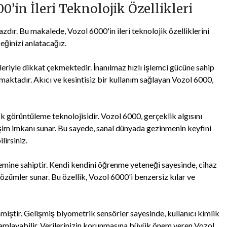
0’in İleri Teknolojik Özellikleri
zdır. Bu makalede, Vozol 6000'in ileri teknolojik özelliklerini
eğinizi anlatacağız.
leriyle dikkat çekmektedir. İnanılmaz hızlı işlemci gücüne sahip
unmaktadır. Akıcı ve kesintisiz bir kullanım sağlayan Vozol 6000,
ik görüntüleme teknolojisidir. Vozol 6000, gerçeklik algısını
eşim imkanı sunar. Bu sayede, sanal dünyada gezinmenin keyfini
irsiniz.
emine sahiptir. Kendi kendini öğrenme yeteneği sayesinde, cihaz
çözümler sunar. Bu özellik, Vozol 6000'i benzersiz kılar ve
iştir. Gelişmiş biyometrik sensörler sayesinde, kullanıcı kimlik
amamlayabilir. Verilerinizin korunmasına büyük önem veren Vozol