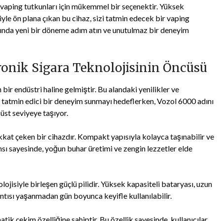
a vaping tutkunları için mükemmel bir seçenektir. Yüksek
iyle ön plana çıkan bu cihaz, sizi tatmin edecek bir vaping
sında yeni bir döneme adım atın ve unutulmaz bir deneyim
tronik Sigara Teknolojisinin Öncüsü
 bir endüstri haline gelmiştir. Bu alandaki yenilikler ve
ve tatmin edici bir deneyim sunmayı hedeflerken, Vozol 6000 adını
 üst seviyeye taşıyor.
kkat çeken bir cihazdır. Kompakt yapısıyla kolayca taşınabilir ve
sı sayesinde, yoğun buhar üretimi ve zengin lezzetler elde
lojisiyle birleşen güçlü pilidir. Yüksek kapasiteli bataryası, uzun
ıntısı yaşanmadan gün boyunca keyifle kullanılabilir.
tik çekim özelliğine sahiptir. Bu özellik sayesinde, kullanıcılar