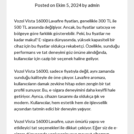
Posted on
Ekim 5, 2024
by
admin
Vozol Vista 16000 Lavafire fiyatları, genellikle 300 TL ile
500 TL arasında değişiyor. Ancak, bu fiyatlar satıcıya ve
bölgeye göre farklılık gösterebilir. Peki, bu fiyatlar ne
kadar makul? E-sigara dünyasında, yüksek kapasiteli bir
cihaz için bu fiyatlar oldukça rekabetçi. Özellikle, sunduğu
performans ve tat deneyimi göz önüne alındığında,
kullanıcılar için cazip bir seçenek haline geliyor.
Vozol Vista 16000, sadece fiyatıyla değil, aynı zamanda
sunduğu kaliteyle de öne çıkıyor. Lavafire aroması,
kullanıcıların damak zevkine hitap eden zengin bir tat
profili sunuyor. Bu, e-sigara deneyimini daha keyifli hale
getiriyor. Ayrıca, cihazın tasarımı da oldukça şık ve
modern. Kullanıcılar, hem estetik hem de işlevsellik
açısından tatmin edici bir deneyim yaşıyor.
Vozol Vista 16000 Lavafire, uzun ömürlü yapısı ve
etkileyici tat seçenekleri ile dikkat çekiyor. Eğer siz de e-
sigara dünyasında yeniyseniz veya mevcut cihazınızı