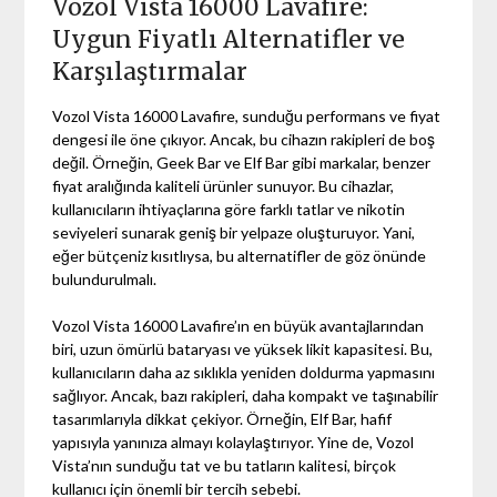
Vozol Vista 16000 Lavafire:
Uygun Fiyatlı Alternatifler ve
Karşılaştırmalar
Vozol Vista 16000 Lavafire, sunduğu performans ve fiyat
dengesi ile öne çıkıyor. Ancak, bu cihazın rakipleri de boş
değil. Örneğin, Geek Bar ve Elf Bar gibi markalar, benzer
fiyat aralığında kaliteli ürünler sunuyor. Bu cihazlar,
kullanıcıların ihtiyaçlarına göre farklı tatlar ve nikotin
seviyeleri sunarak geniş bir yelpaze oluşturuyor. Yani,
eğer bütçeniz kısıtlıysa, bu alternatifler de göz önünde
bulundurulmalı.
Vozol Vista 16000 Lavafire’ın en büyük avantajlarından
biri, uzun ömürlü bataryası ve yüksek likit kapasitesi. Bu,
kullanıcıların daha az sıklıkla yeniden doldurma yapmasını
sağlıyor. Ancak, bazı rakipleri, daha kompakt ve taşınabilir
tasarımlarıyla dikkat çekiyor. Örneğin, Elf Bar, hafif
yapısıyla yanınıza almayı kolaylaştırıyor. Yine de, Vozol
Vista’nın sunduğu tat ve bu tatların kalitesi, birçok
kullanıcı için önemli bir tercih sebebi.