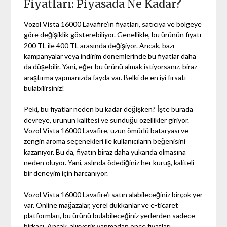
Fiyatları: Piyasada Ne Kadar?
Vozol Vista 16000 Lavafire’ın fiyatları, satıcıya ve bölgeye
göre değişiklik gösterebiliyor. Genellikle, bu ürünün fiyatı
200 TL ile 400 TL arasında değişiyor. Ancak, bazı
kampanyalar veya indirim dönemlerinde bu fiyatlar daha
da düşebilir. Yani, eğer bu ürünü almak istiyorsanız, biraz
araştırma yapmanızda fayda var. Belki de en iyi fırsatı
bulabilirsiniz!
Peki, bu fiyatlar neden bu kadar değişken? İşte burada
devreye, ürünün kalitesi ve sunduğu özellikler giriyor.
Vozol Vista 16000 Lavafire, uzun ömürlü bataryası ve
zengin aroma seçenekleri ile kullanıcıların beğenisini
kazanıyor. Bu da, fiyatın biraz daha yukarıda olmasına
neden oluyor. Yani, aslında ödediğiniz her kuruş, kaliteli
bir deneyim için harcanıyor.
Vozol Vista 16000 Lavafire’ı satın alabileceğiniz birçok yer
var. Online mağazalar, yerel dükkanlar ve e-ticaret
platformları, bu ürünü bulabileceğiniz yerlerden sadece
birkaçı. Ancak, alışveriş yapmadan önce fiyatları