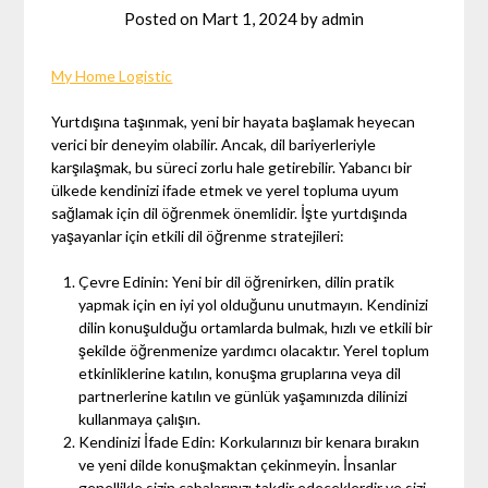
Posted on
Mart 1, 2024
by
admin
My Home Logistic
Yurtdışına taşınmak, yeni bir hayata başlamak heyecan
verici bir deneyim olabilir. Ancak, dil bariyerleriyle
karşılaşmak, bu süreci zorlu hale getirebilir. Yabancı bir
ülkede kendinizi ifade etmek ve yerel topluma uyum
sağlamak için dil öğrenmek önemlidir. İşte yurtdışında
yaşayanlar için etkili dil öğrenme stratejileri:
Çevre Edinin: Yeni bir dil öğrenirken, dilin pratik
yapmak için en iyi yol olduğunu unutmayın. Kendinizi
dilin konuşulduğu ortamlarda bulmak, hızlı ve etkili bir
şekilde öğrenmenize yardımcı olacaktır. Yerel toplum
etkinliklerine katılın, konuşma gruplarına veya dil
partnerlerine katılın ve günlük yaşamınızda dilinizi
kullanmaya çalışın.
Kendinizi İfade Edin: Korkularınızı bir kenara bırakın
ve yeni dilde konuşmaktan çekinmeyin. İnsanlar
genellikle sizin çabalarınızı takdir edeceklerdir ve sizi