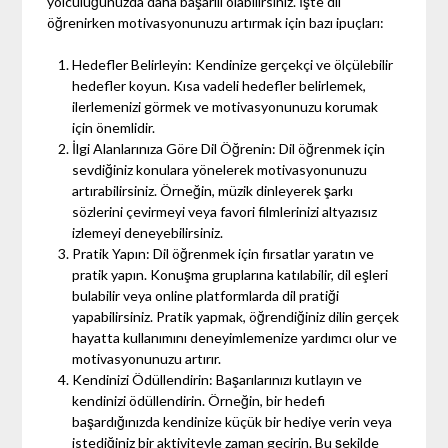
yolculuğunuzda daha başarılı olabilirsiniz. İşte dil
öğrenirken motivasyonunuzu artırmak için bazı ipuçları:
Hedefler Belirleyin: Kendinize gerçekçi ve ölçülebilir
hedefler koyun. Kısa vadeli hedefler belirlemek,
ilerlemenizi görmek ve motivasyonunuzu korumak
için önemlidir.
İlgi Alanlarınıza Göre Dil Öğrenin: Dil öğrenmek için
sevdiğiniz konulara yönelerek motivasyonunuzu
artırabilirsiniz. Örneğin, müzik dinleyerek şarkı
sözlerini çevirmeyi veya favori filmlerinizi altyazısız
izlemeyi deneyebilirsiniz.
Pratik Yapın: Dil öğrenmek için fırsatlar yaratın ve
pratik yapın. Konuşma gruplarına katılabilir, dil eşleri
bulabilir veya online platformlarda dil pratiği
yapabilirsiniz. Pratik yapmak, öğrendiğiniz dilin gerçek
hayatta kullanımını deneyimlemenize yardımcı olur ve
motivasyonunuzu artırır.
Kendinizi Ödüllendirin: Başarılarınızı kutlayın ve
kendinizi ödüllendirin. Örneğin, bir hedefi
başardığınızda kendinize küçük bir hediye verin veya
istediğiniz bir aktiviteyle zaman geçirin. Bu şekilde