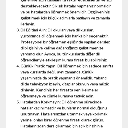
destekleyecektir. Sık sık hatalar yapmanız normaldir
ve bu hatalardan öğrenmek önemlidir. Özgüveninizi
geliştirmek için küçük adımlarla başlayın ve zamanla
ilerleyin.
Dil Eğitimi Alın: Dil okulları veya dil kursları,
yurtdışında dil öğrenmek için harika bir seçenektir.
Profesyonel bir öğretmen eşliğinde yapılan dersler,
dilbilgisini ve kelime dağarcığınızı geliştirmenize
yardımcı olur. Ayrıca, bu tür kurslarda diğer dil
öğrencileriyle etkileşim kurma fırsatı bulabilirsiniz.
Günlük Pratik Yapın: Dil öğrenmek için sadece sınıfta
veya kurslarda değil, aynı zamanda günlük
yaşamınızda da pratik yapmanız önemlidir. Yabancı
dilde televizyon izleyin, kitaplar okuyun veya müzik
dinleyin. Kendinizi her fırsatta yeni kelimeler
öğrenmeye ve cümle kurmaya teşvik edin.
Hatalardan Korkmayın: Dil öğrenme sürecinde
hatalar kaçınılmazdır ve bunların normal olduğunu
unutmayın. Hatalarınızdan utanmak veya korkmak
yerine, onları birer öğrenme fırsatı olarak görün.
Hatalarınızdan ders çıkarmak için açık bir zihinle