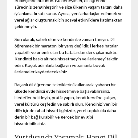
etkileşimde bulunun. Bu deneyimler, dil öğrenme
sürecinizi zenginleştirir ve size ülkenin yaşam tarzını daha
iyi anlama fırsatı sunar. Ayrıca, yeni arkadaşlar edinmek ve
yerel ağlar oluşturmak için sosyal etkinliklere katılmaktan
çekinmeyin.
Son olarak, sabırlı olun ve kendinize zaman tanıyın. Dil
öğrenmek bir maraton, bir yarış değildir. Herkes hatalar
yapabilir ve önemli olan bu hatalardan ders çıkarmaktır.
Kendinizi baskı altında hissetmeyin ve ilerlemeyi takdir
edin. Küçük adımlarla başlayın ve zamanla büyük
ilerlemeler kaydedeceksiniz.
Başarılı dil öğrenme tekniklerini kullanarak, yabancı bir
ülkede kendinizi evde hissetmeye başlayabilirsiniz.
Hedefler belirleyin, pratik yapın, kendi kendine çalışın,
yerel kültürü keşfedin ve sabırlı olun. Kendinizi yeni bir
dilin içinde rahat hissettiğinizde, yerel toplulukla daha
derin bir bağ kurabilir ve gerçek bir ev gibi
hissedebilirsiniz.
Yurtdışında Yaşamak: Hangi Dil