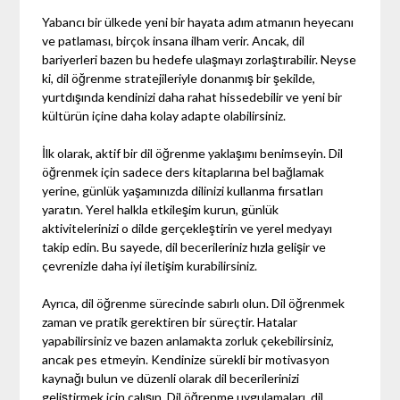
Yabancı bir ülkede yeni bir hayata adım atmanın heyecanı
ve patlaması, birçok insana ilham verir. Ancak, dil
bariyerleri bazen bu hedefe ulaşmayı zorlaştırabilir. Neyse
ki, dil öğrenme stratejileriyle donanmış bir şekilde,
yurtdışında kendinizi daha rahat hissedebilir ve yeni bir
kültürün içine daha kolay adapte olabilirsiniz.
İlk olarak, aktif bir dil öğrenme yaklaşımı benimseyin. Dil
öğrenmek için sadece ders kitaplarına bel bağlamak
yerine, günlük yaşamınızda dilinizi kullanma fırsatları
yaratın. Yerel halkla etkileşim kurun, günlük
aktivitelerinizi o dilde gerçekleştirin ve yerel medyayı
takip edin. Bu sayede, dil becerileriniz hızla gelişir ve
çevrenizle daha iyi iletişim kurabilirsiniz.
Ayrıca, dil öğrenme sürecinde sabırlı olun. Dil öğrenmek
zaman ve pratik gerektiren bir süreçtir. Hatalar
yapabilirsiniz ve bazen anlamakta zorluk çekebilirsiniz,
ancak pes etmeyin. Kendinize sürekli bir motivasyon
kaynağı bulun ve düzenli olarak dil becerilerinizi
geliştirmek için çalışın. Dil öğrenme uygulamaları, dil