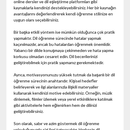
online dersler ve dil eşleştirme platformları gibi
kaynaklarla kendinizi destekleyebilirsiniz. Her bir kaynağın
avantajlarını değerlendirerek kendi öğrenme stilinize en
uygun olanı seçebilirsiniz.
Bir başka etkili yöntem ise mümkün olduğunca çok pratik
yapmaktır. Dil öğrenme sürecinde hatalar yapmak
kaçınılmazdır, ancak bu hatalardan öğrenmek önemlidir.
Yabancı bir dilde konuşmaya çekinmeden ve hata yapma
korkusu olmadan cesaret edin. Dil becerilerinizi
geliştirebilmek için pratik yapmanız gerekmektedir.
Ayrıca, motivasyonunuzu yüksek tutmak da başarılı bir dil
öğrenme sürecinin anahtarıdır. Kişisel hedefler
belirleyerek ve ilgi alanlarınızla ilişkili materyaller
kullanarak kendinizi motive edebilirsiniz. Örneğin, müzik
dinlemek, filmler izlemek veya yerel etkinliklere katılmak
gibi aktivitelerle hem eğlenirken hem de dilinizi
geliştirebilirsiniz.
Son olarak, sabır ve azim göstermek dil öğrenme
yolculuğunuzda sizi ileri taşıyacaktır. Herkesin dil